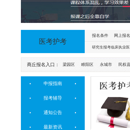
报名条件
网上报
医考护考
研究生报考临床执业医
商丘报名入口：
梁园区
睢阳区
永城市
民权
申报指南
报考辅导
通知公告
最新资讯