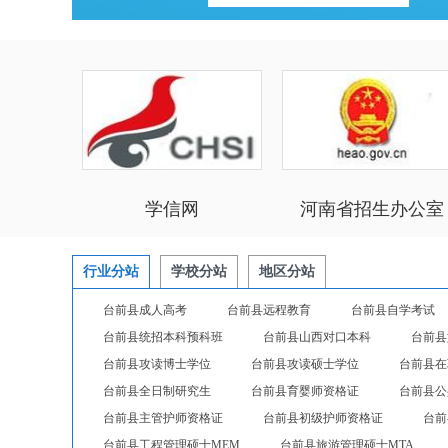
学信网
河南省招生办公室
行业分站
学校分站
地区分站
台前县成人高考
台前县远程教育
台前县自学考试
台前县统招本科预科班
台前县山西对口本科
台前县
台前县攻读博士学位
台前县攻读硕士学位
台前县在
台前县全日制研究生
台前县育婴师资格证
台前县公
台前县主管护师资格证
台前县初级护师资格证
台前
台前县工程管理硕士MEM
台前县旅游管理硕士MTA