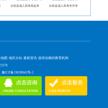
读
台前县成人高考高起本
台前县成人高考专升本
站地图
地区分站
最新资讯
值得信赖的教育机构
3378
.
豫ICP备19038942号-2